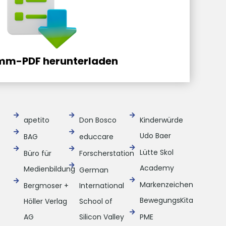
mm-PDF herunterladen
apetito
Don Bosco
Kinderwürde
Udo Baer
BAG
educcare
Lütte Skol
Büro für
Forscherstation
Academy
Medienbildung
German
Markenzeichen
Bergmoser +
International
BewegungsKita
Höller Verlag
School of
AG
Silicon Valley
PME