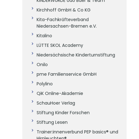
KINDERWÜRDE Udo Baer & Team
Kirchhoff GmbH & Co KG
Kita-Fachkräfteverband
Niedersachsen-Bremen e.V.
Kitalino
LÜTTE SKOL Academy
Niedersächsische Kinderturnstiftung
Onilo
pme Familienservice GmbH
Polylino
QiK Online-Akademie
SchauHoer Verlag
Stiftung Kinder Forschen
Stiftung Lesen
Trainer:innenverbund PEP basics® und
Hirnleuchten®