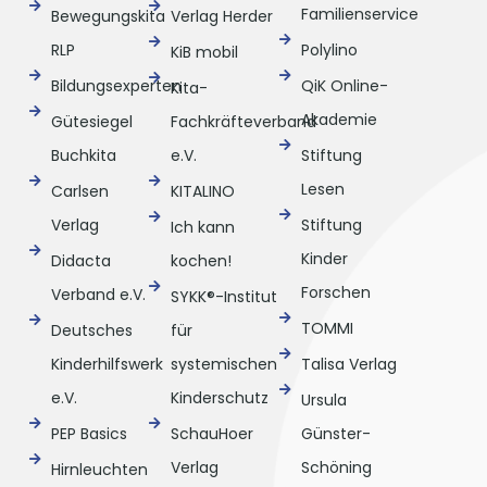
Familienservice
Bewegungskita
Verlag Herder
RLP
Polylino
KiB mobil
Bildungsexperten
QiK Online-
Kita-
Akademie
Gütesiegel
Fachkräfteverband
Buchkita
e.V.
Stiftung
Lesen
Carlsen
KITALINO
Verlag
Stiftung
Ich kann
Kinder
Didacta
kochen!
Forschen
Verband e.V.
SYKK®-Institut
TOMMI
Deutsches
für
Kinderhilfswerk
systemischen
Talisa Verlag
e.V.
Kinderschutz
Ursula
PEP Basics
SchauHoer
Günster-
Verlag
Schöning
Hirnleuchten