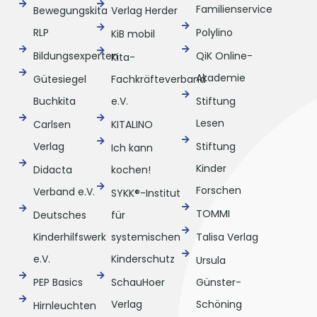
Familienservice
Bewegungskita
Verlag Herder
RLP
Polylino
KiB mobil
Bildungsexperten
QiK Online-
Kita-
Akademie
Gütesiegel
Fachkräfteverband
Buchkita
e.V.
Stiftung
Lesen
Carlsen
KITALINO
Verlag
Stiftung
Ich kann
Kinder
Didacta
kochen!
Forschen
Verband e.V.
SYKK®-Institut
TOMMI
Deutsches
für
Kinderhilfswerk
systemischen
Talisa Verlag
e.V.
Kinderschutz
Ursula
PEP Basics
SchauHoer
Günster-
Verlag
Schöning
Hirnleuchten