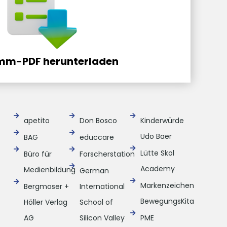
mm-PDF herunterladen
apetito
Don Bosco
Kinderwürde
Udo Baer
BAG
educcare
Lütte Skol
Büro für
Forscherstation
Academy
Medienbildung
German
Markenzeichen
Bergmoser +
International
BewegungsKita
Höller Verlag
School of
AG
Silicon Valley
PME