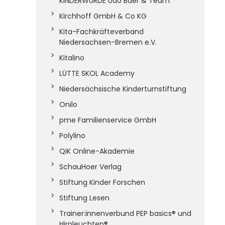
KINDERWÜRDE Udo Baer & Team
Kirchhoff GmbH & Co KG
Kita-Fachkräfteverband
Niedersachsen-Bremen e.V.
Kitalino
LÜTTE SKOL Academy
Niedersächsische Kinderturnstiftung
Onilo
pme Familienservice GmbH
Polylino
QiK Online-Akademie
SchauHoer Verlag
Stiftung Kinder Forschen
Stiftung Lesen
Trainer:innenverbund PEP basics® und
Hirnleuchten®