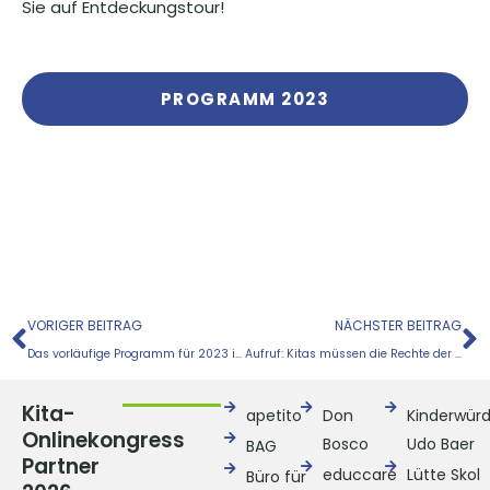
Sie auf Entdeckungstour!
PROGRAMM 2023
Zurück
N
VORIGER BEITRAG
NÄCHSTER BEITRAG
Das vorläufige Programm für 2023 ist da!
Aufruf: Kitas müssen die Rechte der Kinder schützen!
Kita-
apetito
Don
Kinderwür
Onlinekongress
Bosco
Udo Baer
BAG
Partner
educcare
Lütte Skol
Büro für