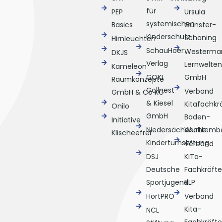
für
PEP
Ursula
systemischen
Basics
Günster-
Kinderschutz
Schöning
Hirnleuchten
SchauHoer
Westerma
DKJS
Verlag
Lernwelten
Kameleon
GOKI
GmbH
Raumkonzepte
Gollnest
Verband
GmbH & Co KG
& Kiesel
Kitafachkr
Onilo
GmbH
Baden-
Initiative
Niedersächsische
Württemb
Klischeefrei
Kinderturnstiftung
Verband
DSJ
KiTa-
Deutsche
Fachkräfte
Sportjugend
RLP
HortPRO
Verband
Kita-
NCL