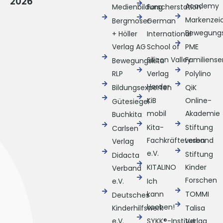
2026
Academy
Medienbildung
Forscherstation
Markenzei
Bergmoser
German
Bewegungs
+ Höller
International
Verlag AG
School of
PME
Silicon Valley
Familiense
Bewegungskita
RLP
Verlag
Polylino
Herder
Bildungsexperten
QiK
KiB
Online-
Gütesiegel
mobil
Akademie
Buchkita
Kita-
Stiftung
Carlsen
Fachkräfteverband
Lesen
Verlag
e.V.
Stiftung
Didacta
KITALINO
Kinder
Verband
Forschen
e.V.
Ich
kann
TOMMI
Deutsches
kochen!
Kinderhilfswerk
Talisa
e.V.
SYKK®-Institut
Verlag