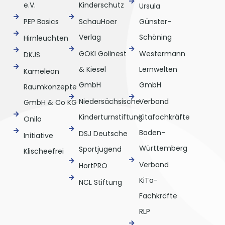
e.V.
Kinderschutz
Ursula
PEP Basics
SchauHoer
Günster-
Verlag
Schöning
Hirnleuchten
GOKI Gollnest
Westermann
DKJS
& Kiesel
Lernwelten
Kameleon
GmbH
GmbH
Raumkonzepte
Niedersächsische
Verband
GmbH & Co KG
Kinderturnstiftung
Kitafachkräfte
Onilo
Baden-
DSJ Deutsche
Initiative
Württemberg
Sportjugend
Klischeefrei
Verband
HortPRO
KiTa-
NCL Stiftung
Fachkräfte
RLP