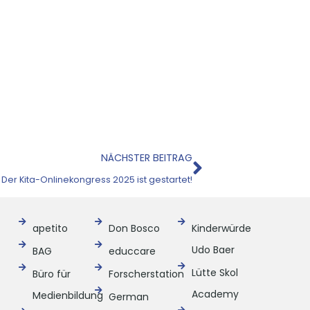
Nächster
NÄCHSTER BEITRAG
Der Kita-Onlinekongress 2025 ist gestartet!
apetito
Don Bosco
Kinderwürde
Udo Baer
BAG
educcare
Lütte Skol
Büro für
Forscherstation
Academy
Medienbildung
German