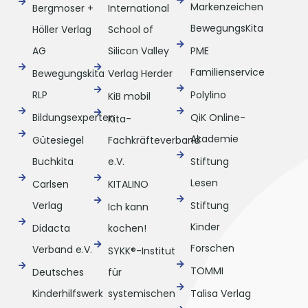
Markenzeichen
Bergmoser +
International
BewegungsKita
Höller Verlag
School of
AG
Silicon Valley
PME
Familienservice
Bewegungskita
Verlag Herder
RLP
Polylino
KiB mobil
Bildungsexperten
QiK Online-
Kita-
Akademie
Gütesiegel
Fachkräfteverband
Buchkita
e.V.
Stiftung
Lesen
Carlsen
KITALINO
Verlag
Stiftung
Ich kann
Kinder
Didacta
kochen!
Forschen
Verband e.V.
SYKK®-Institut
TOMMI
Deutsches
für
Kinderhilfswerk
systemischen
Talisa Verlag