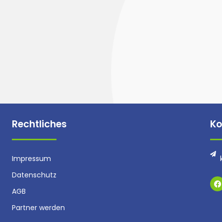
Rechtliches
Ko
Impressum
Datenschutz
F
a
AGB
c
e
Partner werden
b
o