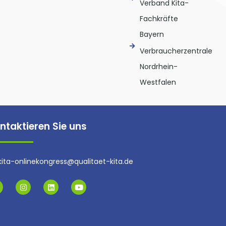
Verband Kita-
Fachkräfte
Bayern
Verbraucherzentrale
Nordrhein-
Westfalen
ntaktieren Sie uns
kita-onlinekongress@qualitaet-kita.de
I
L
Y
n
i
o
s
n
u
t
k
t
a
e
u
g
d
b