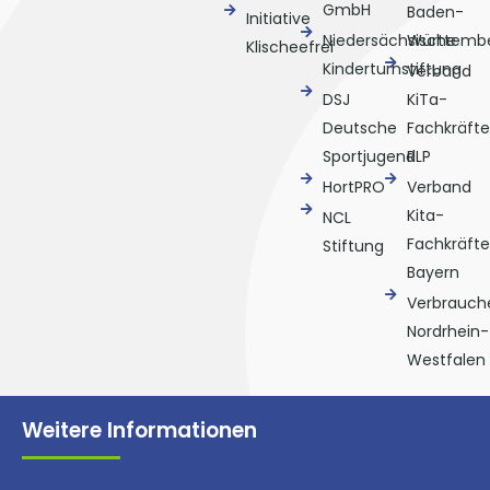
GmbH
Baden-
Initiative
Niedersächsische
Württemb
Klischeefrei
Kinderturnstiftung
Verband
DSJ
KiTa-
Deutsche
Fachkräfte
Sportjugend
RLP
HortPRO
Verband
Kita-
NCL
Fachkräfte
Stiftung
Bayern
Verbrauche
Nordrhein-
Westfalen
Weitere Informationen