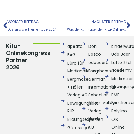
Zurück
N
VORIGER BEITRAG
NÄCHSTER BEITRAG
Das sind die Thementage 2024
Was denkt Ihr über den Kita-Onlinekongress?
Kita-
apetito
Don
Kinderwür
Onlinekongress
Bosco
Udo Baer
BAG
Partner
educcare
Lütte Skol
Büro für
2026
Academy
Medienbildung
Forscherstation
Markenzei
Bergmoser
German
Bewegungs
+ Höller
International
Verlag AG
School of
PME
Silicon Valley
Familiense
Bewegungskita
RLP
Verlag
Polylino
Herder
Bildungsexperten
QiK
KiB
Online-
Gütesiegel