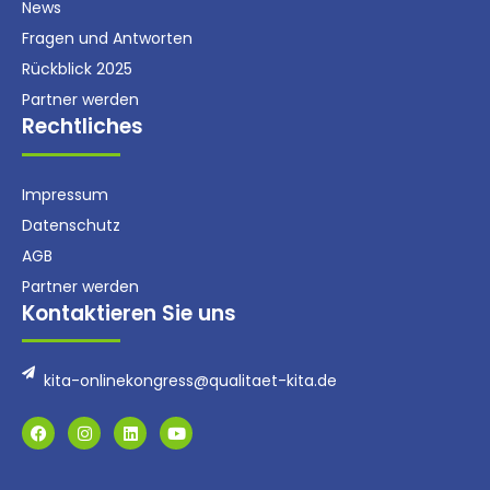
News
Fragen und Antworten
Rückblick 2025
Partner werden
Rechtliches
Impressum
Datenschutz
AGB
Partner werden
Kontaktieren Sie uns
kita-onlinekongress@qualitaet-kita.de
F
I
L
Y
a
n
i
o
c
s
n
u
e
t
k
t
b
a
e
u