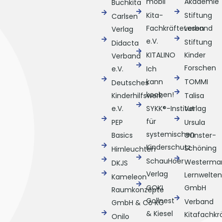
mobil
Akademie
Buchkita
Kita-
Stiftung
Carlsen
Fachkräfteverband
Lesen
Verlag
e.V.
Stiftung
Didacta
KITALINO
Kinder
Verband
Forschen
e.V.
Ich
kann
TOMMI
Deutsches
kochen!
Kinderhilfswerk
Talisa
e.V.
SYKK®-Institut
Verlag
für
PEP
Ursula
systemischen
Basics
Günster-
Kinderschutz
Schöning
Hirnleuchten
SchauHoer
Westerma
DKJS
Verlag
Lernwelten
Kameleon
GOKI
GmbH
Raumkonzepte
Gollnest
Verband
GmbH & Co KG
& Kiesel
Kitafachkr
Onilo