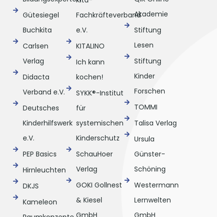
Kita-
Akademie
Gütesiegel
Fachkräfteverband
Buchkita
e.V.
Stiftung
Lesen
Carlsen
KITALINO
Verlag
Stiftung
Ich kann
Kinder
Didacta
kochen!
Forschen
Verband e.V.
SYKK®-Institut
TOMMI
Deutsches
für
Kinderhilfswerk
systemischen
Talisa Verlag
e.V.
Kinderschutz
Ursula
PEP Basics
SchauHoer
Günster-
Verlag
Schöning
Hirnleuchten
GOKI Gollnest
Westermann
DKJS
& Kiesel
Lernwelten
Kameleon
GmbH
GmbH