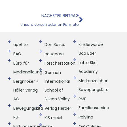
Nächster
NÄCHSTER BEITRAG
Unsere verschiedenen Formate
apetito
Don Bosco
Kinderwürde
Udo Baer
BAG
educcare
Lütte Skol
Büro für
Forscherstation
Academy
Medienbildung
German
Markenzeichen
Bergmoser +
International
BewegungsKita
Höller Verlag
School of
AG
Silicon Valley
PME
Familienservice
Bewegungskita
Verlag Herder
RLP
Polylino
KiB mobil
Bildungsexperten
QiK Online-