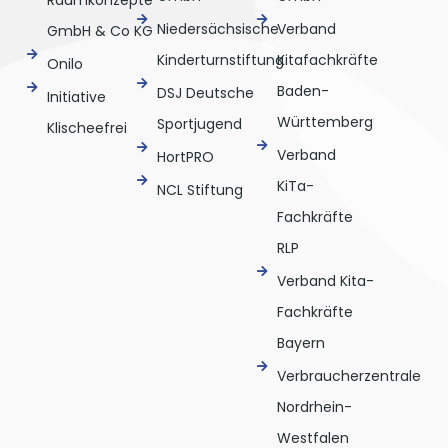
Raumkonzepte
Niedersächsische
Verband
GmbH & Co KG
Kinderturnstiftung
Kitafachkräfte
Onilo
Baden-
DSJ Deutsche
Initiative
Württemberg
Sportjugend
Klischeefrei
Verband
HortPRO
KiTa-
NCL Stiftung
Fachkräfte
RLP
Verband Kita-
Fachkräfte
Bayern
Verbraucherzentrale
Nordrhein-
Westfalen