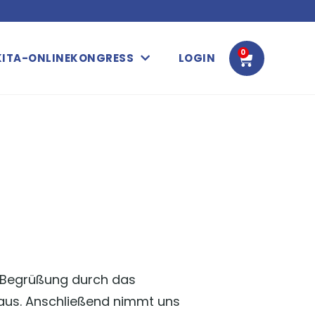
0
WARENK
KITA-ONLINEKONGRESS
LOGIN
er Begrüßung durch das
aus. Anschließend nimmt uns