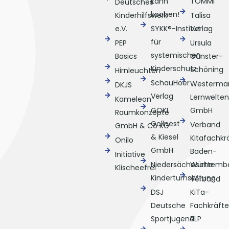
kann
TOMMI
Deutsches
kochen!
Kinderhilfswerk
Talisa
e.V.
SYKK®-Institut
Verlag
für
PEP
Ursula
systemischen
Basics
Günster-
Kinderschutz
Schöning
Hirnleuchten
SchauHoer
Westerma
DKJS
Verlag
Lernwelten
Kameleon
GOKI
GmbH
Raumkonzepte
Gollnest
Verband
GmbH & Co KG
& Kiesel
Kitafachkr
Onilo
GmbH
Baden-
Initiative
Niedersächsische
Württemb
Klischeefrei
Kinderturnstiftung
Verband
DSJ
KiTa-
Deutsche
Fachkräfte
Sportjugend
RLP