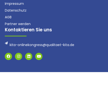
Impressum
Datenschutz
AGB
Partner werden
Kontaktieren Sie uns
kita-onlinekongress@qualitaet-kita.de
F
I
L
Y
a
n
i
o
c
s
n
u
e
t
k
t
b
a
e
u
o
g
d
b
o
r
i
e
k
a
n
m