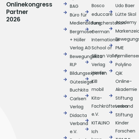
Onlinekongress
Bosco
Udo Baer
BAG
Partner
educcare
Lütte Skol
Büro für
2026
Academy
Medienbildung
Forscherstation
Markenzei
Bergmoser
German
Bewegungs
+ Höller
International
Verlag AG
School of
PME
Silicon Valley
Familiense
Bewegungskita
RLP
Verlag
Polylino
Herder
Bildungsexperten
QiK
KiB
Online-
Gütesiegel
mobil
Akademie
Buchkita
Kita-
Stiftung
Carlsen
Fachkräfteverband
Lesen
Verlag
e.V.
Stiftung
Didacta
KITALINO
Kinder
Verband
Forschen
e.V.
Ich