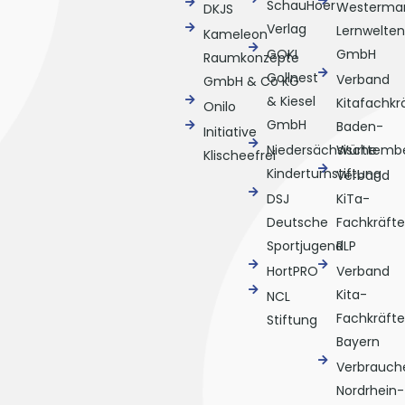
SchauHoer
Westerma
DKJS
Verlag
Lernwelten
Kameleon
GOKI
GmbH
Raumkonzepte
Gollnest
Verband
GmbH & Co KG
& Kiesel
Kitafachkr
Onilo
GmbH
Baden-
Initiative
Niedersächsische
Württemb
Klischeefrei
Kinderturnstiftung
Verband
DSJ
KiTa-
Deutsche
Fachkräfte
Sportjugend
RLP
HortPRO
Verband
Kita-
NCL
Fachkräfte
Stiftung
Bayern
Verbrauche
Nordrhein-