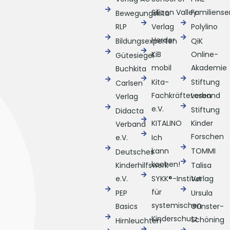
Silicon Valley
Familiense
Bewegungskita
RLP
Verlag
Polylino
Herder
Bildungsexperten
QiK
KiB
Online-
Gütesiegel
mobil
Akademie
Buchkita
Kita-
Stiftung
Carlsen
Fachkräfteverband
Lesen
Verlag
e.V.
Stiftung
Didacta
KITALINO
Kinder
Verband
Forschen
e.V.
Ich
kann
TOMMI
Deutsches
kochen!
Kinderhilfswerk
Talisa
e.V.
SYKK®-Institut
Verlag
für
PEP
Ursula
systemischen
Basics
Günster-
Kinderschutz
Schöning
Hirnleuchten