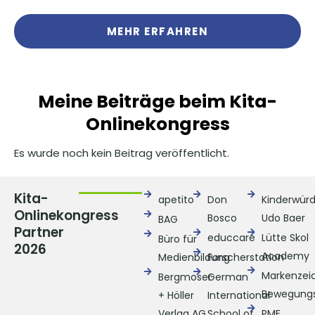
MEHR ERFAHREN
Meine Beiträge beim Kita-
Onlinekongress
Es wurde noch kein Beitrag veröffentlicht.
Kita-
apetito
Don
Kinderwür
Onlinekongress
Bosco
Udo Baer
BAG
Partner
educcare
Lütte Skol
Büro für
2026
Academy
Medienbildung
Forscherstation
Markenzei
Bergmoser
German
Bewegungs
+ Höller
International
Verlag AG
School of
PME