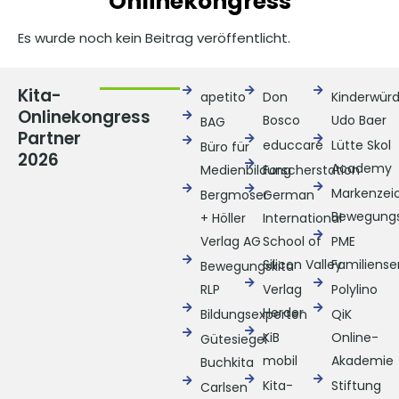
Onlinekongress
Es wurde noch kein Beitrag veröffentlicht.
Kita-
apetito
Don
Kinderwür
Onlinekongress
Bosco
Udo Baer
BAG
Partner
educcare
Lütte Skol
Büro für
2026
Academy
Medienbildung
Forscherstation
Markenzei
Bergmoser
German
Bewegungs
+ Höller
International
Verlag AG
School of
PME
Silicon Valley
Familiense
Bewegungskita
RLP
Verlag
Polylino
Herder
Bildungsexperten
QiK
KiB
Online-
Gütesiegel
mobil
Akademie
Buchkita
Kita-
Stiftung
Carlsen