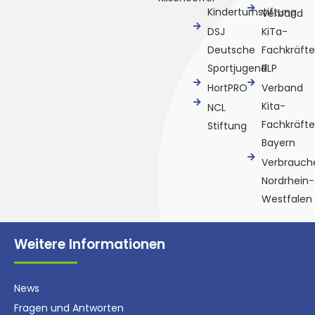
Kinderturnstiftung
Verband
DSJ
KiTa-
Deutsche
Fachkräfte
Sportjugend
RLP
HortPRO
Verband
Kita-
NCL
Fachkräfte
Stiftung
Bayern
Verbrauche
Nordrhein-
Westfalen
Weitere Informationen
News
Fragen und Antworten