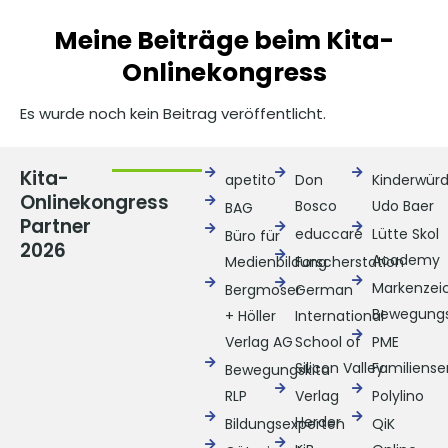
Meine Beiträge beim Kita-
Onlinekongress
Es wurde noch kein Beitrag veröffentlicht.
Kita-
apetito
Don
Kinderwür
Onlinekongress
Bosco
Udo Baer
BAG
Partner
educcare
Lütte Skol
Büro für
2026
Academy
Medienbildung
Forscherstation
Markenzei
Bergmoser
German
Bewegungs
+ Höller
International
Verlag AG
School of
PME
Silicon Valley
Familiense
Bewegungskita
RLP
Verlag
Polylino
Herder
Bildungsexperten
QiK