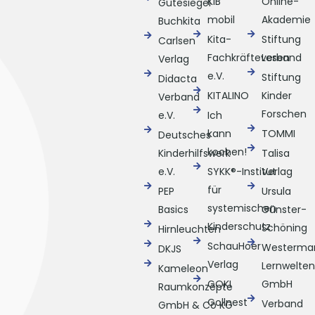
KiB
Online-
Gütesiegel
mobil
Akademie
Buchkita
Kita-
Stiftung
Carlsen
Fachkräfteverband
Lesen
Verlag
e.V.
Stiftung
Didacta
KITALINO
Kinder
Verband
Forschen
e.V.
Ich
kann
TOMMI
Deutsches
kochen!
Kinderhilfswerk
Talisa
e.V.
SYKK®-Institut
Verlag
für
PEP
Ursula
systemischen
Basics
Günster-
Kinderschutz
Schöning
Hirnleuchten
SchauHoer
Westerma
DKJS
Verlag
Lernwelten
Kameleon
GOKI
GmbH
Raumkonzepte
Gollnest
Verband
GmbH & Co KG