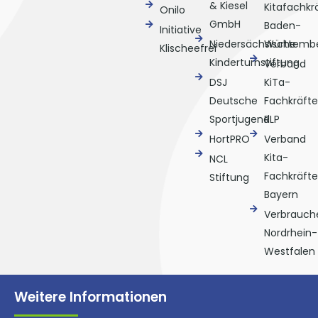
& Kiesel
Kitafachkr
Onilo
GmbH
Baden-
Initiative
Niedersächsische
Württemb
Klischeefrei
Kinderturnstiftung
Verband
DSJ
KiTa-
Deutsche
Fachkräfte
Sportjugend
RLP
HortPRO
Verband
Kita-
NCL
Fachkräfte
Stiftung
Bayern
Verbrauche
Nordrhein-
Westfalen
Weitere Informationen