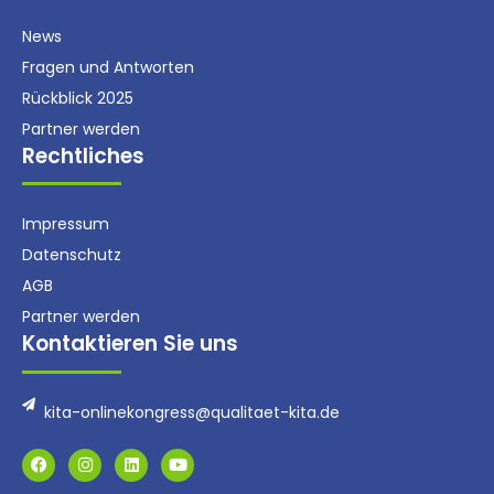
News
Fragen und Antworten
Rückblick 2025
Partner werden
Rechtliches
Impressum
Datenschutz
AGB
Partner werden
Kontaktieren Sie uns
kita-onlinekongress@qualitaet-kita.de
F
I
L
Y
a
n
i
o
c
s
n
u