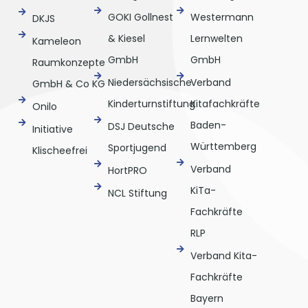
GOKI Gollnest
Westermann
DKJS
& Kiesel
Lernwelten
Kameleon
GmbH
GmbH
Raumkonzepte
Niedersächsische
Verband
GmbH & Co KG
Kinderturnstiftung
Kitafachkräfte
Onilo
Baden-
DSJ Deutsche
Initiative
Württemberg
Sportjugend
Klischeefrei
Verband
HortPRO
KiTa-
NCL Stiftung
Fachkräfte
RLP
Verband Kita-
Fachkräfte
Bayern