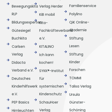
Familienservice
Bewegungskita
Verlag Herder
RLP
Polylino
KiB mobil
Bildungsexperten
QiK Online-
Kita-
Akademie
Gütesiegel
Fachkräfteverband
Buchkita
e.V.
Stiftung
Lesen
Carlsen
KITALINO
Verlag
Stiftung
Ich kann
Kinder
Didacta
kochen!
Forschen
Verband e.V.
SYKK®-Institut
TOMMI
Deutsches
für
Kinderhilfswerk
systemischen
Talisa Verlag
e.V.
Kinderschutz
Ursula
PEP Basics
SchauHoer
Günster-
Verlag
Schöning
Hirnleuchten