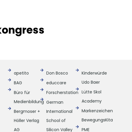
kongress
apetito
Don Bosco
Kinderwürde
Udo Baer
BAG
educcare
Lütte Skol
Büro für
Forscherstation
Academy
Medienbildung
German
Markenzeichen
Bergmoser +
International
BewegungsKita
Höller Verlag
School of
AG
Silicon Valley
PME