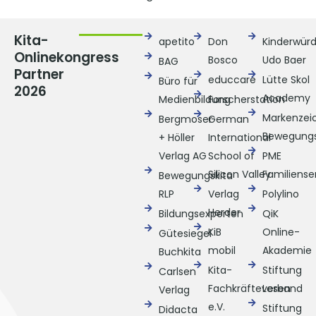
Kita-
apetito
Don
Kinderwür
Onlinekongress
Bosco
Udo Baer
BAG
Partner
educcare
Lütte Skol
Büro für
2026
Academy
Medienbildung
Forscherstation
Markenzei
Bergmoser
German
Bewegungs
+ Höller
International
Verlag AG
School of
PME
Silicon Valley
Familiense
Bewegungskita
RLP
Verlag
Polylino
Herder
Bildungsexperten
QiK
KiB
Online-
Gütesiegel
mobil
Akademie
Buchkita
Kita-
Stiftung
Carlsen
Fachkräfteverband
Lesen
Verlag
e.V.
Stiftung
Didacta