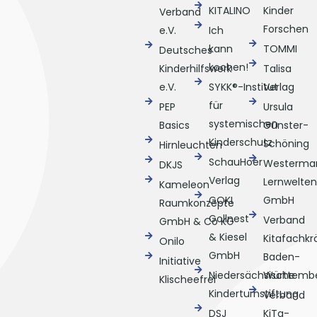
KITALINO
Kinder
Verband
Forschen
e.V.
Ich
kann
TOMMI
Deutsches
kochen!
Kinderhilfswerk
Talisa
e.V.
SYKK®-Institut
Verlag
für
PEP
Ursula
systemischen
Basics
Günster-
Kinderschutz
Schöning
Hirnleuchten
SchauHoer
Westerma
DKJS
Verlag
Lernwelten
Kameleon
GOKI
GmbH
Raumkonzepte
Gollnest
Verband
GmbH & Co KG
& Kiesel
Kitafachkr
Onilo
GmbH
Baden-
Initiative
Niedersächsische
Württemb
Klischeefrei
Kinderturnstiftung
Verband
DSJ
KiTa-