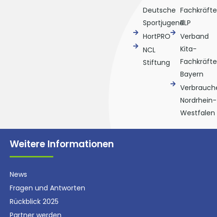
Deutsche
Fachkräfte
Sportjugend
RLP
HortPRO
Verband
Kita-
NCL
Fachkräfte
Stiftung
Bayern
Verbrauche
Nordrhein-
Westfalen
Weitere Informationen
News
Fragen und Antworten
Rückblick 2025
Partner werden